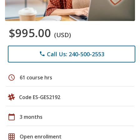
$995.00
(USD)
Call Us: 240-500-2553
phone
schedule
61 course hrs
Code ES-GES2192
calendar_today
3 months
grid_on
Open enrollment