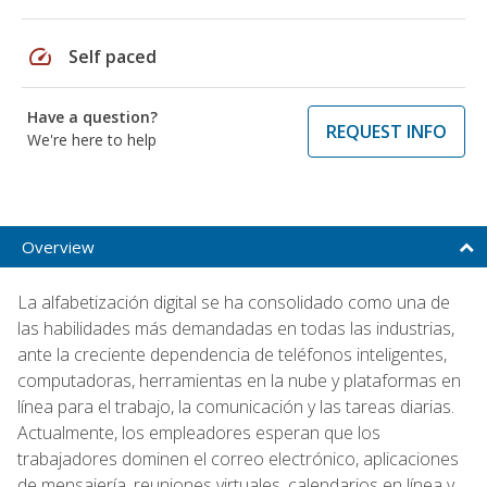
speed
Self paced
Have a question?
REQUEST INFO
We're here to help
Overview
La alfabetización digital se ha consolidado como una de
las habilidades más demandadas en todas las industrias,
ante la creciente dependencia de teléfonos inteligentes,
computadoras, herramientas en la nube y plataformas en
línea para el trabajo, la comunicación y las tareas diarias.
Actualmente, los empleadores esperan que los
trabajadores dominen el correo electrónico, aplicaciones
de mensajería, reuniones virtuales, calendarios en línea y