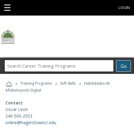
☰
LOGIN
Search
Go
Career
Training
›
›
›
Programs
Training Programs
Soft Skills
Habilidades de
Alfabetización Digital
Contact:
Oscar Leon
240-500-2553
online@hagerstowncc.edu