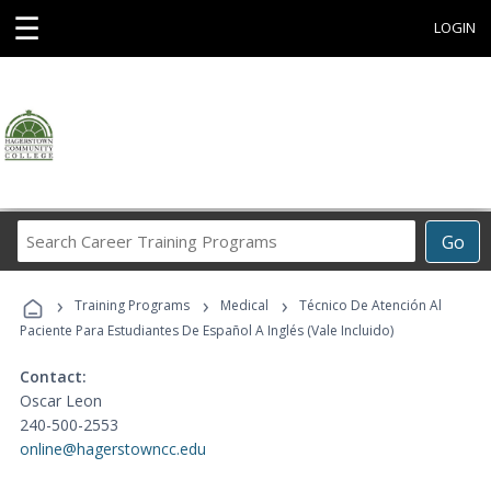
☰
LOGIN
Search
Go
Career
Training
›
›
›
Programs
Training Programs
Medical
Técnico De Atención Al
Paciente Para Estudiantes De Español A Inglés (Vale Incluido)
Contact:
Oscar Leon
240-500-2553
online@hagerstowncc.edu