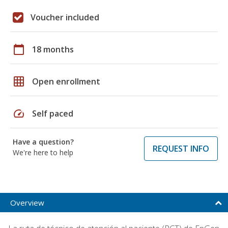
Voucher included
calendar_today
18 months
grid_on
Open enrollment
speed
Self paced
Have a question?
REQUEST INFO
We're here to help
Overview