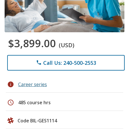
$3,899.00
(USD)
Call Us: 240-500-2553
phone
info
Career series
schedule
485 course hrs
Code BIL-GES1114