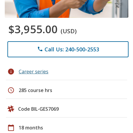
$3,955.00
(USD)
Call Us: 240-500-2553
phone
info
Career series
schedule
285 course hrs
Code BIL-GES7069
calendar_today
18 months