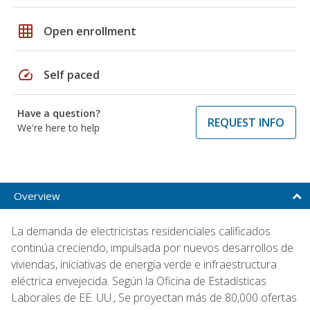
grid_on
Open enrollment
speed
Self paced
Have a question?
REQUEST INFO
We're here to help
Overview
La demanda de electricistas residenciales calificados
continúa creciendo, impulsada por nuevos desarrollos de
viviendas, iniciativas de energía verde e infraestructura
eléctrica envejecida. Según la Oficina de Estadísticas
Laborales de EE. UU., Se proyectan más de 80,000 ofertas