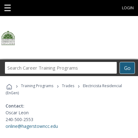
☰
LOGIN
Search
Go
Career
Training
›
›
›
Programs
Training Programs
Trades
Electricista Residencial
(EnGen)
Contact:
Oscar Leon
240-500-2553
online@hagerstowncc.edu