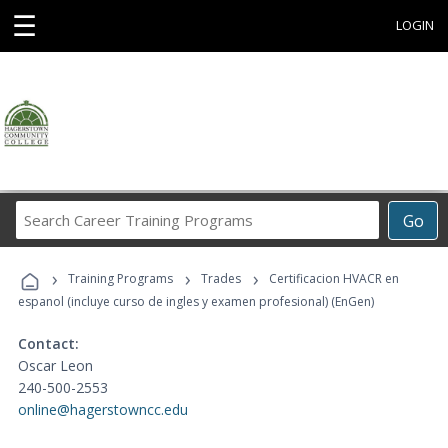
☰
LOGIN
Search
Go
Career
Training
›
›
›
Programs
Training Programs
Trades
Certificacion HVACR en
espanol (incluye curso de ingles y examen profesional) (EnGen)
Contact:
Oscar Leon
240-500-2553
online@hagerstowncc.edu