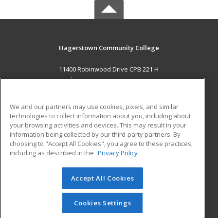
Hagerstown Community College
11400 Robinwood Drive CPB 221 H
hagerstown, MD 21742 US
MAIN CONTENT
We and our partners may use cookies, pixels, and similar
Career Training
technologies to collect information about you, including about
your browsing activities and devices. This may result in your
information being collected by our third-party partners. By
ADDITIONAL RESOURCES
choosing to "Accept All Cookies", you agree to these practices,
Military
Student Blog
including as described in the
Privacy Policy
Help
Accept All Cookies
© 2026 ed2go, a division of Cengage Learning. All rights
reserved. The material on this site cannot be reproduced or
redistributed unless you have obtained prior written
Cookies Settings
permission from Cengage Learning.
Privacy Policy