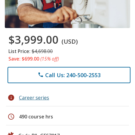
$3,999.00
(USD)
List Price:
$4,698.00
Save: $699.00
(15% off)
Call Us: 240-500-2553
phone
info
Career series
schedule
490 course hrs