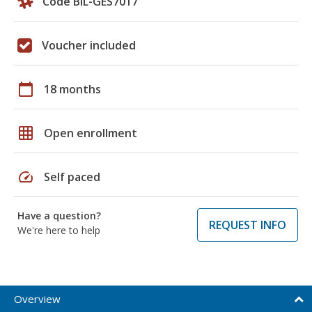
Code BIL-GES7017
Voucher included
calendar_today
18 months
grid_on
Open enrollment
speed
Self paced
Have a question?
REQUEST INFO
We're here to help
Overview