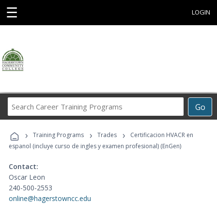
☰
LOGIN
Search
Go
Career
Training
›
›
›
Programs
Training Programs
Trades
Certificacion HVACR en
espanol (incluye curso de ingles y examen profesional) (EnGen)
Contact:
Oscar Leon
240-500-2553
online@hagerstowncc.edu