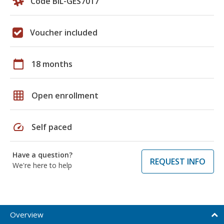
Code BIL-GES7017
Voucher included
calendar_today
18 months
grid_on
Open enrollment
speed
Self paced
Have a question?
REQUEST INFO
We're here to help
Overview