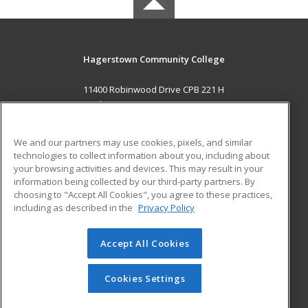
Hagerstown Community College
11400 Robinwood Drive CPB 221 H
hagerstown, MD 21742 US
MAIN CONTENT
We and our partners may use cookies, pixels, and similar
Career Training
technologies to collect information about you, including about
your browsing activities and devices. This may result in your
information being collected by our third-party partners. By
ADDITIONAL RESOURCES
choosing to "Accept All Cookies", you agree to these practices,
Military
Student Blog
including as described in the
Privacy Policy
Help
Accept All Cookies
© 2026 ed2go, a division of Cengage Learning. All rights
reserved. The material on this site cannot be reproduced or
redistributed unless you have obtained prior written
Cookies Settings
permission from Cengage Learning.
Privacy Policy