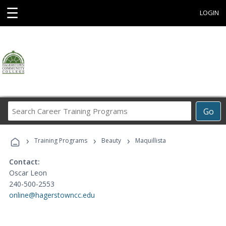
☰
LOGIN
Search
Go
Career
Training
›
›
›
Programs
Training Programs
Beauty
Maquillista
Contact:
Oscar Leon
240-500-2553
online@hagerstowncc.edu