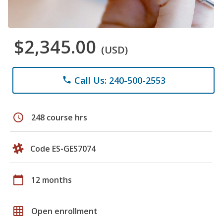
$2,345.00
(USD)
Call Us: 240-500-2553
phone
schedule
248 course hrs
Code ES-GES7074
calendar_today
12 months
grid_on
Open enrollment