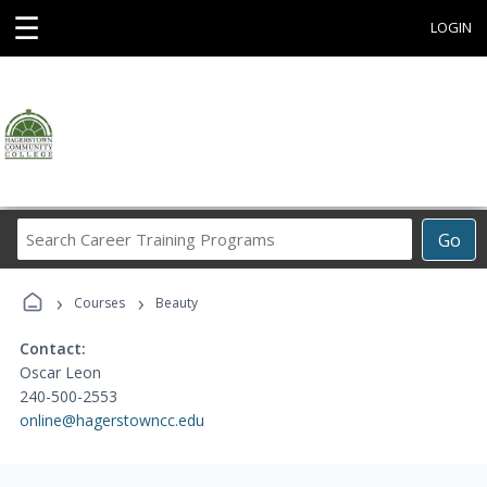
☰
LOGIN
Search
Go
Career
Training
›
›
Programs
Courses
Beauty
Contact:
Oscar Leon
240-500-2553
online@hagerstowncc.edu