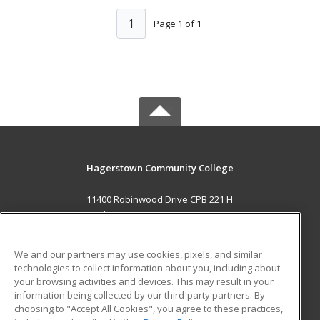
1
Page 1 of 1
Hagerstown Community College
11400 Robinwood Drive CPB 221 H
hagerstown, MD 21742 US
MAIN CONTENT
We and our partners may use cookies, pixels, and similar
Career Training
technologies to collect information about you, including about
your browsing activities and devices. This may result in your
information being collected by our third-party partners. By
ADDITIONAL RESOURCES
choosing to "Accept All Cookies", you agree to these practices,
Military
Student Blog