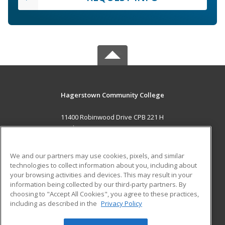
Hagerstown Community College
11400 Robinwood Drive CPB 221 H
hagerstown, MD 21742 US
MAIN CONTENT
We and our partners may use cookies, pixels, and similar
Career Training
technologies to collect information about you, including about
your browsing activities and devices. This may result in your
information being collected by our third-party partners. By
ADDITIONAL RESOURCES
choosing to "Accept All Cookies", you agree to these practices,
Military
Student Blog
including as described in the
Privacy Policy
Help