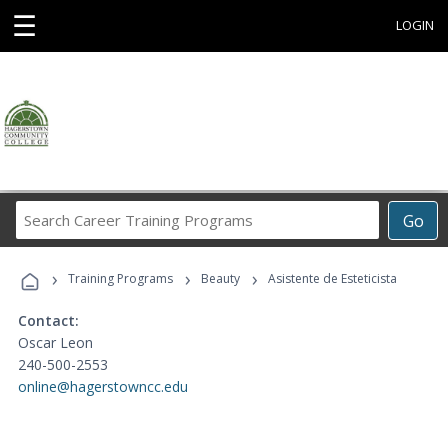
☰
LOGIN
Search
Go
Career
Training
›
›
›
Programs
Training Programs
Beauty
Asistente de Esteticista
Contact:
Oscar Leon
240-500-2553
online@hagerstowncc.edu