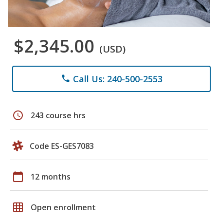
$2,345.00
(USD)
Call Us: 240-500-2553
phone
schedule
243 course hrs
Code ES-GES7083
calendar_today
12 months
grid_on
Open enrollment