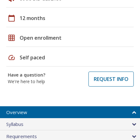
calendar_today
12 months
grid_on
Open enrollment
speed
Self paced
Have a question?
REQUEST INFO
We're here to help
Overview
Syllabus
Requirements