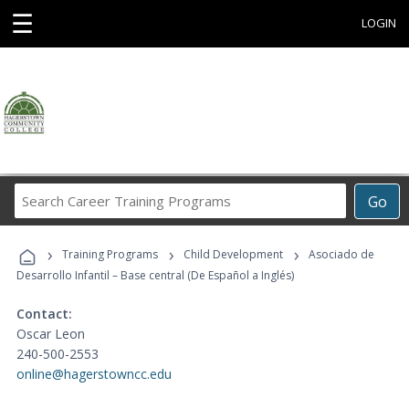
☰
LOGIN
Search
Go
Career
Training
›
›
›
Programs
Training Programs
Child Development
Asociado de
Desarrollo Infantil – Base central (De Español a Inglés)
Contact:
Oscar Leon
240-500-2553
online@hagerstowncc.edu