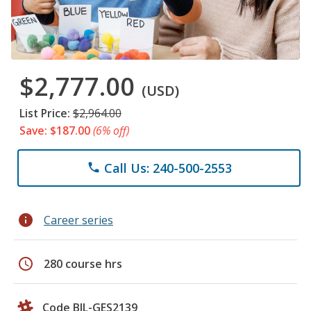
$2,777.00
(USD)
List Price:
$2,964.00
Save: $187.00
(6% off)
Call Us: 240-500-2553
phone
info
Career series
schedule
280 course hrs
Code BIL-GES2139