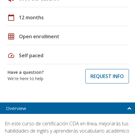
calendar_today
12 months
grid_on
Open enrollment
speed
Self paced
Have a question?
REQUEST INFO
We're here to help
Overview
En este curso de certificación CDA en línea, mejorarás tus
habilidades de inglés y aprenderás vocabulario académico