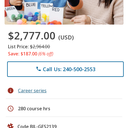
$2,777.00
(USD)
List Price:
$2,964.00
Save: $187.00
(6% off)
Call Us: 240-500-2553
phone
info
Career series
schedule
280 course hrs
Code BIL-GES2139