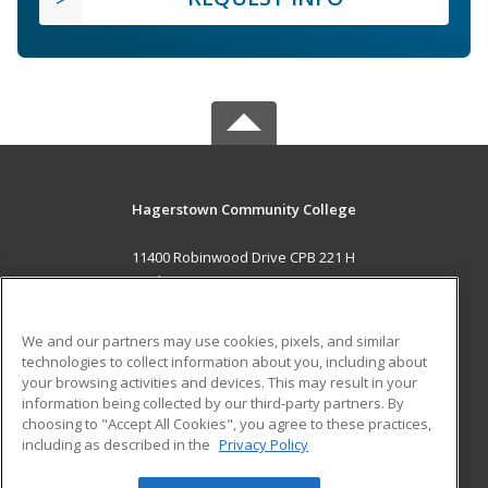
Hagerstown Community College
11400 Robinwood Drive CPB 221 H
hagerstown, MD 21742 US
MAIN CONTENT
We and our partners may use cookies, pixels, and similar
Career Training
technologies to collect information about you, including about
your browsing activities and devices. This may result in your
information being collected by our third-party partners. By
ADDITIONAL RESOURCES
choosing to "Accept All Cookies", you agree to these practices,
Military
Student Blog
including as described in the
Privacy Policy
Help