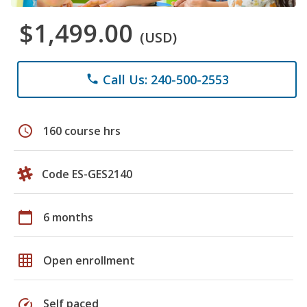
$1,499.00
(USD)
Call Us: 240-500-2553
phone
schedule
160 course hrs
Code ES-GES2140
calendar_today
6 months
grid_on
Open enrollment
speed
Self paced