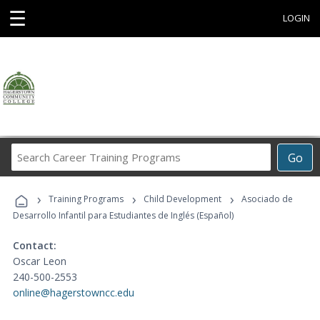
☰
LOGIN
Search
Go
Career
Training
›
›
›
Programs
Training Programs
Child Development
Asociado de
Desarrollo Infantil para Estudiantes de Inglés (Español)
Contact:
Oscar Leon
240-500-2553
online@hagerstowncc.edu