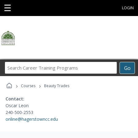
☰
LOGIN
Search
Go
Career
Training
›
›
Programs
Courses
Beauty Trades
Contact:
Oscar Leon
240-500-2553
online@hagerstowncc.edu