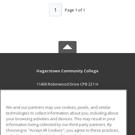
1
Page 1 of 1
Hagerstown Community College
11400 Robinwood Drive CPB 221 H
hagerstown, MD 21742 US
MAIN CONTENT
We and our partners may use cookies, pixels, and similar
Career Training
technologies to collect information about you, including about
your browsing activities and devices. This may result in your
information being collected by our third-party partners. By
ADDITIONAL RESOURCES
choosing to "Accept All Cookies", you agree to these practices,
Military
Student Blog